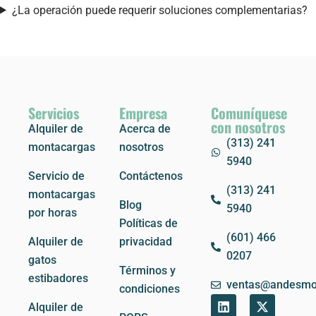
¿La operación puede requerir soluciones complementarias?
Servicios
Empresa
Comuníquese
con nosotros
Alquiler de
Acerca de
(313) 241
montacargas
nosotros
5940
Servicio de
Contáctenos
(313) 241
montacargas
Blog
5940
por horas
Políticas de
(601) 466
Alquiler de
privacidad
0207
gatos
Términos y
estibadores
ventas@andesmo
condiciones
L
S
X
Alquiler de
i
t
-