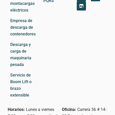
PQRS
n
o
t
montacargas
k
r
w
eléctricos
e
e
i
d
-
t
Empresa de
i
a
t
n
l
e
descarga de
t
r
contenedores
Descarga y
carga de
maquinaria
pesada
Servicio de
Boom Lift o
brazo
extensible
Horarios:
Lunes a viernes
Oficina:
Carrera 56 # 14-