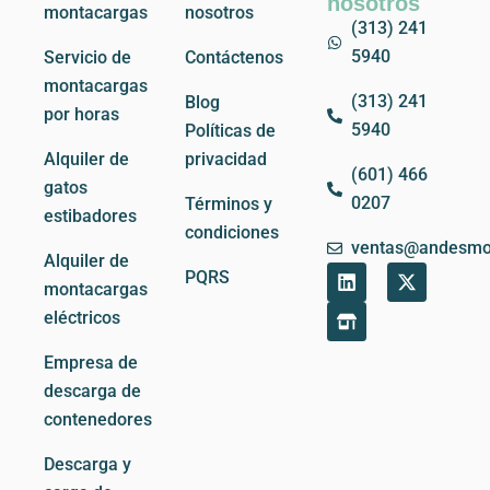
nosotros
montacargas
nosotros
(313) 241
5940
Servicio de
Contáctenos
montacargas
(313) 241
Blog
por horas
5940
Políticas de
Alquiler de
privacidad
(601) 466
gatos
0207
Términos y
estibadores
condiciones
ventas@andesmo
Alquiler de
L
S
X
PQRS
montacargas
i
t
-
n
o
t
eléctricos
k
r
w
e
e
i
Empresa de
d
-
t
i
a
t
descarga de
n
l
e
contenedores
t
r
Descarga y