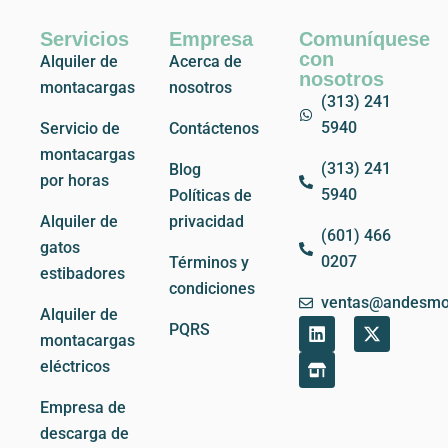
Servicios
Empresa
Comuníquese
con
Alquiler de
Acerca de
nosotros
montacargas
nosotros
(313) 241
5940
Servicio de
Contáctenos
montacargas
(313) 241
Blog
por horas
5940
Políticas de
Alquiler de
privacidad
(601) 466
gatos
0207
Términos y
estibadores
condiciones
ventas@andesmo
Alquiler de
L
S
X
PQRS
montacargas
i
t
-
n
o
t
eléctricos
k
r
w
e
e
i
Empresa de
d
-
t
i
a
t
descarga de